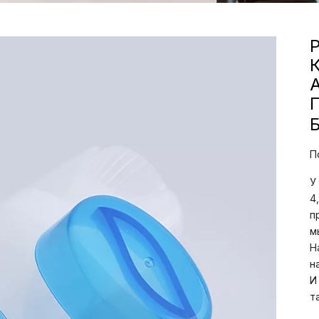
П
У
4
п
м
Н
н
И
т