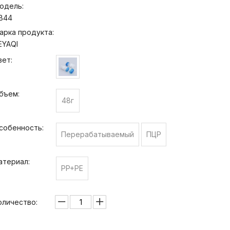
одель:
B44
арка продукта:
EYAQI
вет:
бъем:
48г
собенность:
Перерабатываемый
ПЦР
атериал:
PP+PE
оличество: