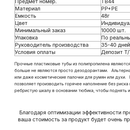
Предмет номер.
TB44
Материал
PP+PE
Емкость
48г
Цвет
Индивидуа
Минимальный заказ
10000 шт.
Упаковка
По реальн
Руководитель производства
35-40 дней
Условия оплаты
Депозит T
Прочные пластиковые тубы из полипропилена являютс
больше не являются просто дезодорантами. Альтернат
или даже косметические палочки для румян или духи.
позволяет производить горячее наполнение без риска 
ребристую шкалу в основании тюбика, чтобы поднять и
Благодаря оптимизации эффективности пр
ваша стоимость за продукт будет очень п