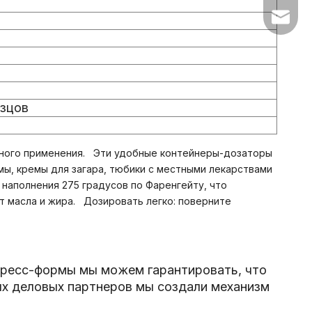
sales1@
азцов
тного применения. Эти удобные контейнеры-дозаторы
ы, кремы для загара, тюбики с местными лекарствами
наполнения 275 градусов по Фаренгейту, что
т масла и жира. Дозировать легко: поверните
пресс-формы мы можем гарантировать, что
ых деловых партнеров мы создали механизм