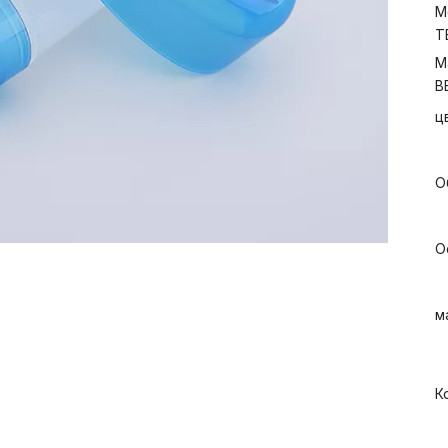
М
T
М
B
ц
О
О
м
К