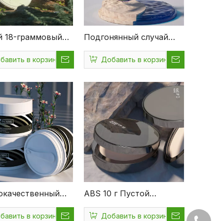
й 18-граммовый
Подгонянный случай
тический пластик
порошка высокого
бавить в корзину
Добавить в корзину
S нестандартного
качества свободный
 прозрачный
КАК случай порошка
йнер для порошка
квадратной формы ABS
чатая банка для
14.5ml компактный
ка с ситом
окачественный
ABS 10 г Пустой
ически чистый
персонализированный
бавить в корзину
Добавить в корзину
ластик Пустой
пластиковый