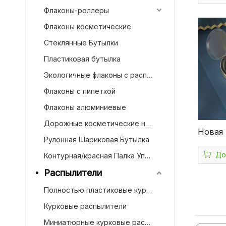
Флаконы-роллеры
компак
пудре
Флаконы косметические
Стеклянные Бутылки
Пластиковая бутылка
Экологичные флаконы с распылителем
Флаконы с пипеткой
Флаконы алюминиевые
Дорожные косметические наборы
Новая
Рулонная Шариковая Бутылка
кругла
До
Контурная/красная Палка Упаковка
пласти
Распылители
подуш
bb Fou
Полностью пластиковые курковые распылители
Курковые распылители
Миниатюрные курковые распылители