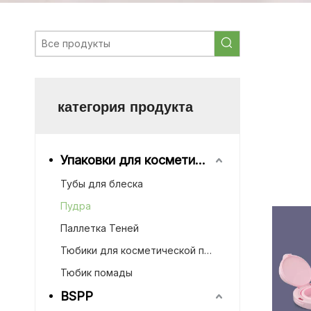
компактный
порошка по
компактный
порошка, р
категория продукта
компак
компак
порошк
Упаковки для косметической продукции
компак
Тубы для блеска
футляр
Пудра
Паллетка Теней
Тюбики для косметической продукции
Тюбик помады
BSPP