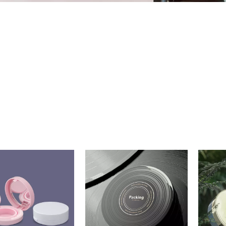
 футляр для порошка по низкой цене, профессиональный комп
 очень хорошей цене, производитель компактного футляра дл
 футляр для порошка на заказ, оптовый компактный футляр дл
оскошный компактный футляр для порошка, пустой компакт пу
тный футляр для порошка по низкой цене, профессио
тный футляр для порошка по очень хорошей цене, про
а, завод компактного футляра для порошка, компактн
тный футляр для порошка, поставщик компактного фу
 для порошка, пустой компакт пудреницы