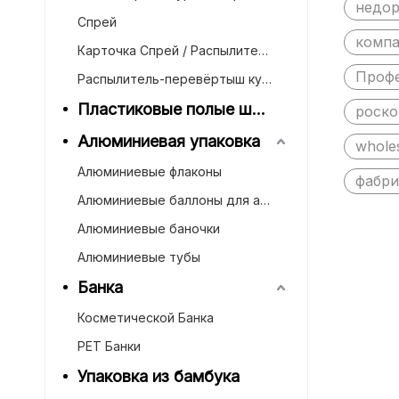
недор
Спрей
компа
Карточка Спрей / Распылители для духов
Профе
Распылитель-перевёртыш курковый
Пластиковые полые шарики
роско
Алюминиевая упаковка
whole
Алюминиевые флаконы
фабри
Алюминиевые баллоны для аэрозолей
Алюминиевые баночки
Алюминиевые тубы
Банка
Косметической Банка
PET Банки
Упаковка из бамбука