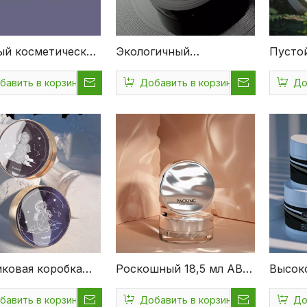
ый косметический
Экологичный
Пусто
ж Пустой белый
компактный чехол для
косме
бавить в корзину
Добавить в корзину
До
нер для
порошка АБС 10г
PS AB
ного крема
компактного порошка
цвета
ка Круглая
округлой формы с
конте
шная подушка BB
зеркалом
рассып
Compact Case, Air
порош
n Case
ковая коробка
Роскошный 18,5 мл ABS
Высок
сметической
PS Экологически чистая
эколог
бавить в корзину
Добавить в корзину
До
ки оптом,
круглая форма
АБС-п