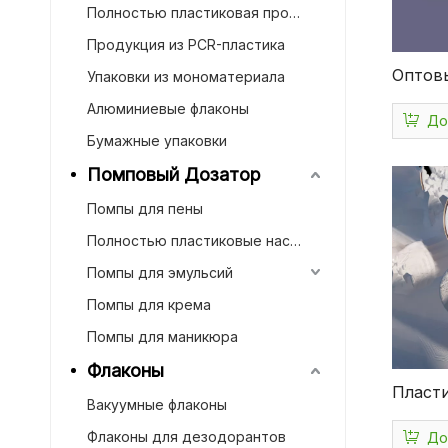
Полностью пластиковая продукция
Продукция из PCR-пластика
Оптов
Упаковки из мономатериала
макия
Алюминиевые флаконы
До
контей
Бумажные упаковки
тональ
Помповый Дозатор
Упаков
Помпы для пены
возду
Cream 
Полностью пластиковые насоса лосьона
Cushio
Помпы для эмульсий
Помпы для крема
Помпы для маникюра
Флаконы
Пласти
Вакуумные флаконы
для ко
Флаконы для дезодорантов
До
упаков