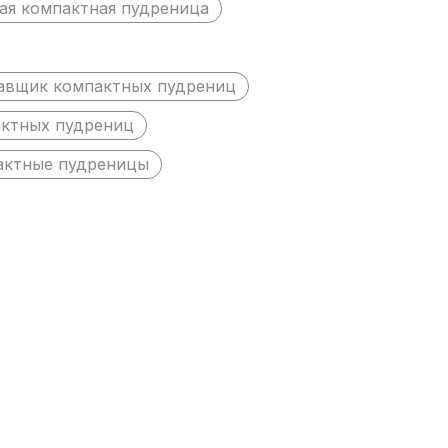
ая компактная пудреница
авщик компактных пудрениц
актных пудрениц
актные пудреницы