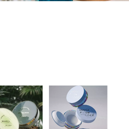
актный футляр для порошка, компактный футляр для
я порошка, завод компактного футляра для порошка,
я порошка, поставщик компактного футляра для
дреницы
нальный компактный футляр для порошка,
изводитель компактного футляра для
ый футляр для порошка на заказ, оптовый
тляра для порошка, роскошный компактный