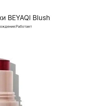
и BEYAQI Blush
ождение:
Работает