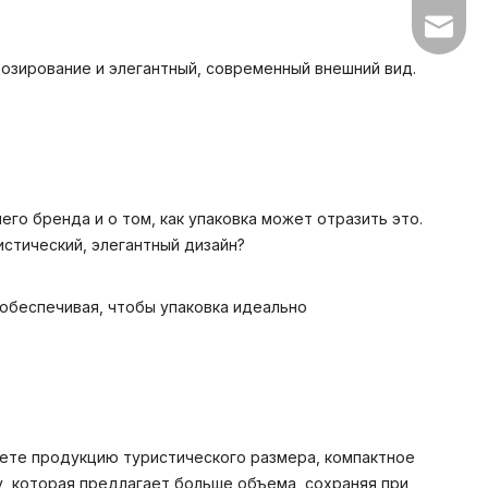
sales1@
дозирование и элегантный, современный внешний вид.
го бренда и о том, как упаковка может отразить это.
стический, элегантный дизайн?
 обеспечивая, чтобы упаковка идеально
гаете продукцию туристического размера, компактное
, которая предлагает больше объема, сохраняя при