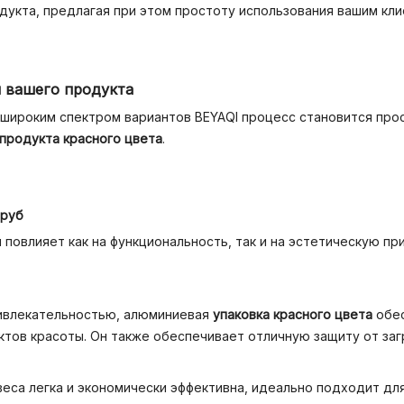
дукта, предлагая при этом простоту использования вашим кли
я вашего продукта
 широким спектром вариантов BEYAQI процесс становится про
 продукта красного цвета
.
труб
 повлияет как на функциональность, так и на эстетическую п
ривлекательностью, алюминиевая
упаковка красного цвета
обес
ов красоты. Он также обеспечивает отличную защиту от заг
еса легка и экономически эффективна, идеально подходит д